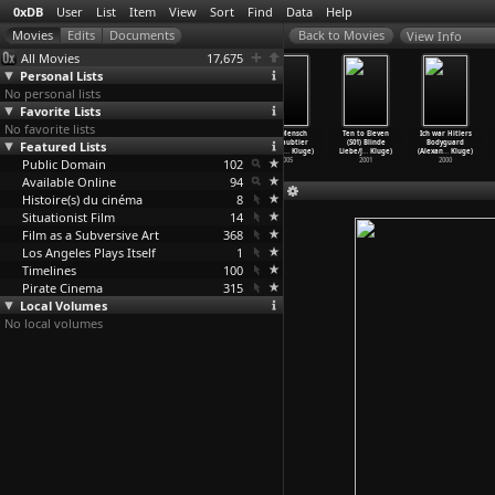
0xDB
User
List
Item
View
Sort
Find
Data
Help
View Info
All Movies
17,675
Personal Lists
No personal lists
Favorite Lists
No favorite lists
Die traurige
Was ist ein
Zwischen
Der Mensch
Ten to Eleven
Ich war Hitlers
Featured Lists
Nachricht
Rhizom:
Mitternacht und
als Raubtier
(S01) Blinde
Bodyguard
(Alexan
…
Kluge)
(Alexan
…
Kluge)
der vie
…
Kluge)
(Alexan
…
Kluge)
Liebe/J
…
Kluge)
(Alexan
…
Kluge)
Public Domain
2006
2006
2006
102
2005
2001
2000
Available Online
94
Histoire(s) du cinéma
8
Situationist Film
14
Film as a Subversive Art
368
Los Angeles Plays Itself
1
Timelines
100
Pirate Cinema
315
Local Volumes
No local volumes