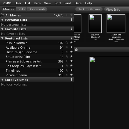
0xDB
User
List
Item
View
Sort
Find
Data
Help
View Info
All Movies
17,675
Personal Lists
No personal lists
Favorite Lists
No favorite lists
Moskau Ruft!
Ein großer
Top Hat (Ulrich
Quartett im
It (Ulrich
...Geist und
Featured Lists
(Peter
graublauer
Schamoni)
Bett (Ulrich
Schamoni)
ein wenig
Schamoni)
Vogel (
…
hamoni)
1974
Schamoni)
1966
Glück (
…
hamoni)
Public Domain
1959
1970
102
1968
1965
Available Online
94
Histoire(s) du cinéma
8
Situationist Film
14
Film as a Subversive Art
368
Los Angeles Plays Itself
1
Timelines
100
Pirate Cinema
315
Local Volumes
No local volumes