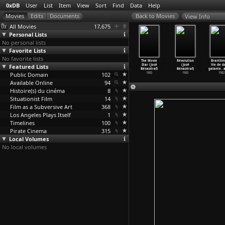
0xDB
User
List
Item
View
Sort
Find
Data
Help
View Info
All Movies
17,675
Personal Lists
No personal lists
Favorite Lists
No favorite lists
. Winter's
Trashy
Du foutre plein
Furia porno
The Movie
Révolution
Brantôme
ers (José
Featured Lists
Tourist (José
le cul (José
(José
Star (José
(José
Vie de 
nazéraf)
Bénazéraf)
Bénazéraf)
Bénazéraf)
Bénazéraf)
Bénazéraf)
galante
…
1985
Public Domain
1985
1984
102
1983
1983
1983
1982
Available Online
94
Histoire(s) du cinéma
8
Situationist Film
14
Film as a Subversive Art
368
Los Angeles Plays Itself
1
Timelines
100
Pirate Cinema
315
Local Volumes
No local volumes