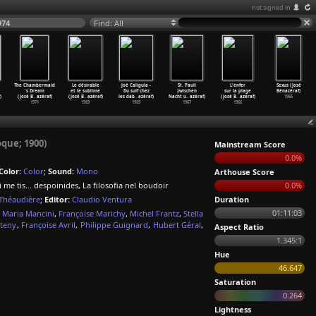
not signed in
974
Find: All
The Chambermaid
Le désirable
Joë Caligula -
St. Pauli
L'enfer
Sexus (José
's Dream
et le sublime
Du suif chez
zwischen
sur la plage
Bénazéraf)
)
(José B
…
azéraf)
(José B
…
azéraf)
les dab
…
azéraf)
Nacht u
…
azéraf)
(José B
…
azéraf)
1965
1971
1969
1969
1967
1966
oque; 1900)
Mainstream Score
0.0%
Color:
Color
;
Sound:
Mono
Arthouse Score
 me tis... despoinides, La filosofia nel boudoir
0.0%
 Théaudière
;
Editor:
Claudio Ventura
Duration
01:11:03
,
Maria Mancini
,
Françoise Marichy
,
Michel Frantz
,
Stella
eteny
,
Françoise Avril
,
Philippe Guignard
,
Hubert Géral
,
Aspect Ratio
1.345:1
Hue
46.647
Saturation
0.264
Lightness