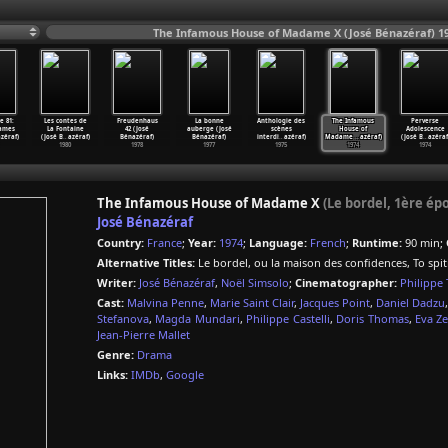
The Infamous House of Madame X (José Bénazéraf) 1
 81:
Les contes de
Freudenhaus
La bonne
Anthologie des
The Infamous
Perverse
dames
La Fontaine
42 (José
auberge (José
scènes
House of
Adolescence
azéraf)
(José B
…
azéraf)
Bénazéraf)
Bénazéraf)
interdi
…
azéraf)
Madame
…
azéraf)
(José B
…
azéraf
1980
1978
1977
1975
1974
1974
The Infamous House of Madame X
(Le bordel, 1ère ép
José Bénazéraf
Country:
France
;
Year:
1974
;
Language:
French
;
Runtime:
90 min;
Alternative Titles:
Le bordel, ou la maison des confidences, To spiti
Writer:
José Bénazéraf
,
Noël Simsolo
;
Cinematographer:
Philippe
Cast:
Malvina Penne
,
Marie Saint Clair
,
Jacques Point
,
Daniel Dadzu
Stefanova
,
Magda Mundari
,
Philippe Castelli
,
Doris Thomas
,
Eva Z
Jean-Pierre Mallet
Genre:
Drama
Links:
IMDb
,
Google