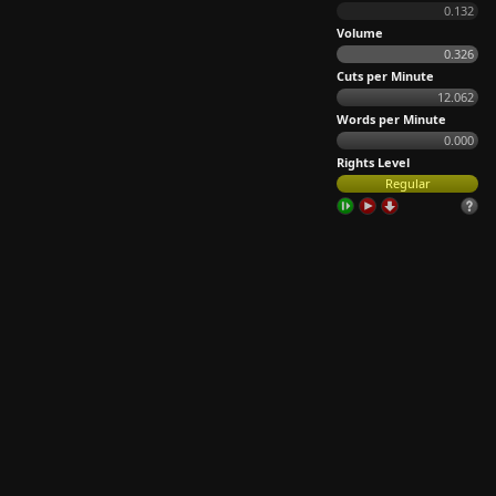
0.132
Volume
0.326
Cuts per Minute
12.062
Words per Minute
0.000
Rights Level
Regular