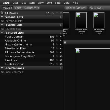
0xDB
User
List
Item
View
Sort
Find
Data
Help
View Info
All Movies
17,675
Personal Lists
No personal lists
Favorite Lists
No favorite lists
So This Is
The Loves of
The Wildcat
Deception
Sumurun (Ernst
The Doll (Ernst
Featured Lists
Paris (Ernst
Pharaoh (Ernst
(Ernst
(Ernst
Lubitsch)
Lubitsch)
Lubitsch)
Lubitsch)
Lubitsch)
Lubitsch)
1920
1919
Public Domain
1926
1922
1921
102
1920
Available Online
94
Histoire(s) du cinéma
8
Situationist Film
14
Film as a Subversive Art
368
Los Angeles Plays Itself
1
Timelines
100
Pirate Cinema
315
Local Volumes
No local volumes